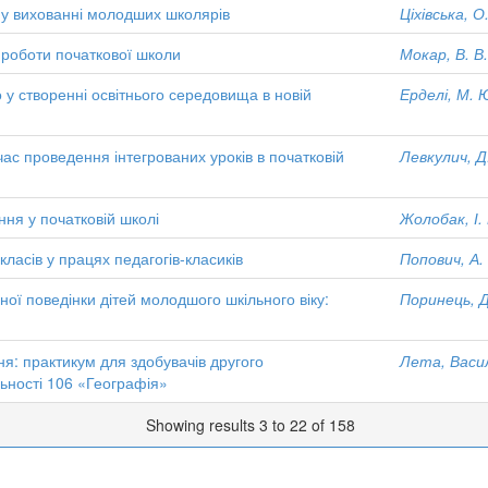
у вихованні молодших школярів
Ціхівська, О
 роботи початкової школи
Мокар, В. В.
у створенні освітнього середовища в новій
Ерделі, М. 
час проведення інтегрованих уроків в початковій
Левкулич, Д
ння у початковій школі
Жолобак, І.
ласів у працях педагогів-класиків
Попович, А.
ї поведінки дітей молодшого шкільного віку:
Поринець, Д.
я: практикум для здобувачів другого
Лета, Васи
льності 106 «Географія»
Showing results 3 to 22 of 158