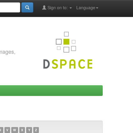
Sign on to:
Language
images,
U
V
W
X
Y
Z