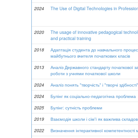
2024
The Use of Digital Technologies in Professio
2020
The usage of innovative pedagogical technolo
and practical training
2018
Адаптація студента до навчального процес
майбутнього вчителя початкових класів
2013
Аналіз Державного стандарту початкової за
роботи з учнями початкової школи
2024
Аналіз понять "творчість" і "творчі здібност
2024
Булінг як соціально-педагогічна проблема
2025
Булінг: сутність проблеми
2019
Взаємодія школи і сім'ї як важлива склад
2022
Визначення інтерактивної компетентності м