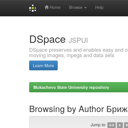
Home
Browse
Help
Skip
navigation
DSpace
JSPUI
DSpace preserves and enables easy and open
moving images, mpegs and data sets
Learn More
Mukachevo State University repository
Browsing by Author Бриж
Jump to:
0-9
A
B