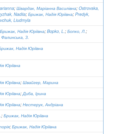
arianna
;
Швардак, Маріанна Василівна
;
Ostrovska,
ryzhak, Nadiia
;
Брижак, Надія Юріївна
;
Predyk,
vchuk, Liudmyla
Брижак, Надія Юріївна
;
Bopko, L.
;
Бопко, Л.
;
;
Фалинська, З.
Брижак, Надія Юріївна
ія Юріївна
ія Юріївна
;
Швайгер, Марина
ія Юріївна
;
Диба, Ірина
ія Юріївна
;
Нестерук, Андріана
.
;
Брижак, Надія Юріївна
торія
;
Брижак, Надія Юріївна