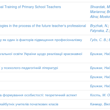
nal Training of Primary School Teachers
Shvardak, M
Marianna
;
B
Alina
;
Mosko
gies in the process of the future teacher's professional
Bryzhak, N.
;
Falynska, Z.
у як один із факторів підвищення професіоналізму
Гудз, С. В.
;
гальної освіти України щодо реалізації краєзнавчої
Брижак, Над
і" у психолого-педагогічній літературі
Брижак, Над
Брижак, Над
Брижак, Над
ова формування особистості: теоретичний аспект
Кость, М. О
айбутніх учителів початкових класів
Качмар, Вік