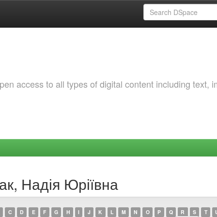
 access to all types of digital content including text, 
ак, Надія Юріївна
C
D
E
F
G
H
I
J
K
L
M
N
O
P
Q
R
S
T