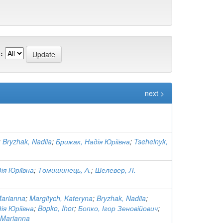
:
next >
;
Bryzhak, Nadiia
;
Брижак, Надія Юріївна
;
Tsehelnyk,
ія Юріївна
;
Томишинець, А.
;
Шелевер, Л.
Marianna
;
Margitych, Kateryna
;
Bryzhak, Nadiia
;
ія Юріївна
;
Bopko, Ihor
;
Бопко, Ігор Зеновійович
;
 Marianna