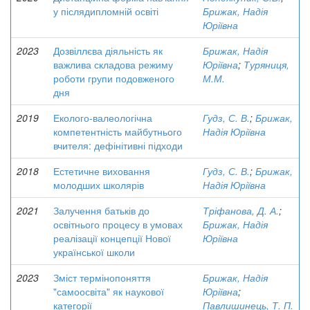
у післядипломній освіті
Брижак, Надія
Юріївна
2023
Дозвіллєва діяльність як
Брижак, Надія
важлива складова режиму
Юріївна
;
Туряниця,
роботи групи подовженого
М.М.
дня
2019
Еколого-валеологічна
Гудз, С. В.
;
Брижак,
компетентність майбутнього
Надія Юріївна
вчителя: дефінітивні підходи
2018
Естетичне виховання
Гудз, С. В.
;
Брижак,
молодших школярів
Надія Юріївна
2021
Залучення батьків до
Тріфанова, Д. А.
;
освітнього процесу в умовах
Брижак, Надія
реалізації концепції Нової
Юріївна
української школи
2023
Зміст термінопоняття
Брижак, Надія
"самоосвіта" як наукової
Юріївна
;
категорії
Павлишинець, Т. П.