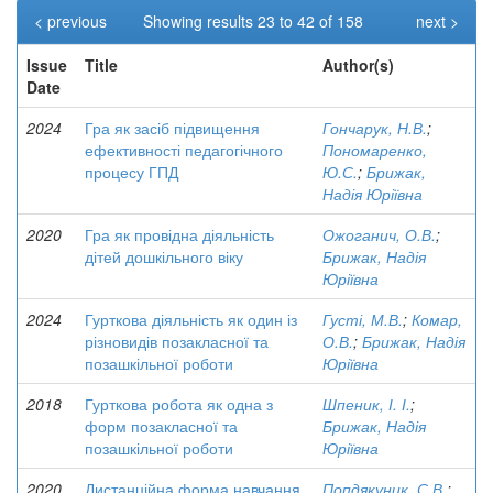
< previous
Showing results 23 to 42 of 158
next >
Issue
Title
Author(s)
Date
2024
Гра як засіб підвищення
Гончарук, Н.В.
;
ефективності педагогічного
Пономаренко,
процесу ГПД
Ю.С.
;
Брижак,
Надія Юріївна
2020
Гра як провідна діяльність
Ожоганич, О.В.
;
дітей дошкільного віку
Брижак, Надія
Юріївна
2024
Гурткова діяльність як один із
Густі, М.В.
;
Комар,
різновидів позакласної та
О.В.
;
Брижак, Надія
позашкільної роботи
Юріївна
2018
Гурткова робота як одна з
Шпеник, І. І.
;
форм позакласної та
Брижак, Надія
позашкільної роботи
Юріївна
2020
Дистанційна форма навчання
Попдякуник, С.В.
;