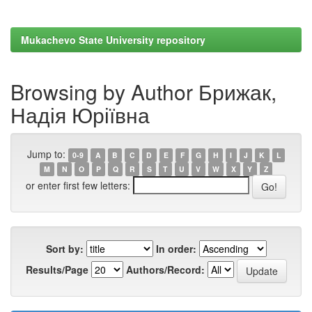
Mukachevo State University repository
Browsing by Author Брижак,
Надія Юріївна
Jump to:
0-9
A
B
C
D
E
F
G
H
I
J
K
L
M
N
O
P
Q
R
S
T
U
V
W
X
Y
Z
or enter first few letters:
Sort by:
In order:
Results/Page
Authors/Record: