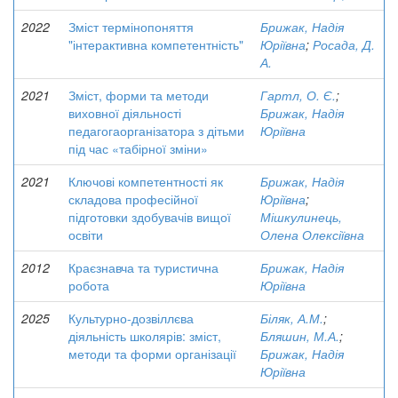
2022
Зміст термінопоняття
Брижак, Надія
"інтерактивна компетентність"
Юріївна
;
Росада, Д.
А.
2021
Зміст, форми та методи
Гартл, О. Є.
;
виховної діяльності
Брижак, Надія
педагогаорганізатора з дітьми
Юріївна
під час «табірної зміни»
2021
Ключові компетентності як
Брижак, Надія
складова професійної
Юріївна
;
підготовки здобувачів вищої
Мішкулинець,
освіти
Олена Олексіївна
2012
Краєзнавча та туристична
Брижак, Надія
робота
Юріївна
2025
Культурно-дозвіллєва
Біляк, А.М.
;
діяльність школярів: зміст,
Бляшин, М.А.
;
методи та форми організації
Брижак, Надія
Юріївна