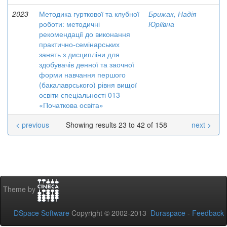
2023
Методика гурткової та клубної
Брижак, Надія
роботи: методичні
Юріївна
рекомендації до виконання
практично-семінарських
занять з дисципліни для
здобувачів денної та заочної
форми навчання першого
(бакалаврського) рівня вищої
освіти спеціальності 013
«Початкова освіта»
< previous
Showing results 23 to 42 of 158
next >
Theme by
DSpace Software
Copyright © 2002-2013
Duraspace
-
Feedback