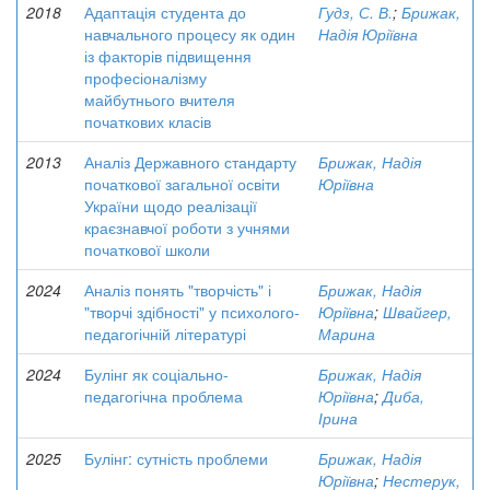
2018
Адаптація студента до
Гудз, С. В.
;
Брижак,
навчального процесу як один
Надія Юріївна
із факторів підвищення
професіоналізму
майбутнього вчителя
початкових класів
2013
Аналіз Державного стандарту
Брижак, Надія
початкової загальної освіти
Юріївна
України щодо реалізації
краєзнавчої роботи з учнями
початкової школи
2024
Аналіз понять "творчість" і
Брижак, Надія
"творчі здібності" у психолого-
Юріївна
;
Швайгер,
педагогічній літературі
Марина
2024
Булінг як соціально-
Брижак, Надія
педагогічна проблема
Юріївна
;
Диба,
Ірина
2025
Булінг: сутність проблеми
Брижак, Надія
Юріївна
;
Нестерук,