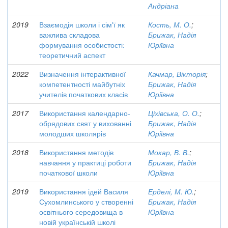
Андріана
2019
Взаємодія школи і сім'ї як
Кость, М. О.
;
важлива складова
Брижак, Надія
формування особистості:
Юріївна
теоретичний аспект
2022
Визначення інтерактивної
Качмар, Вікторія
;
компетентності майбутніх
Брижак, Надія
учителів початкових класів
Юріївна
2017
Використання календарно-
Ціхівська, О. О.
;
обрядових свят у вихованні
Брижак, Надія
молодших школярів
Юріївна
2018
Використання методів
Мокар, В. В.
;
навчання у практиці роботи
Брижак, Надія
початкової школи
Юріївна
2019
Використання ідей Василя
Ерделі, М. Ю.
;
Сухомлинського у створенні
Брижак, Надія
освітнього середовища в
Юріївна
новій українській школі