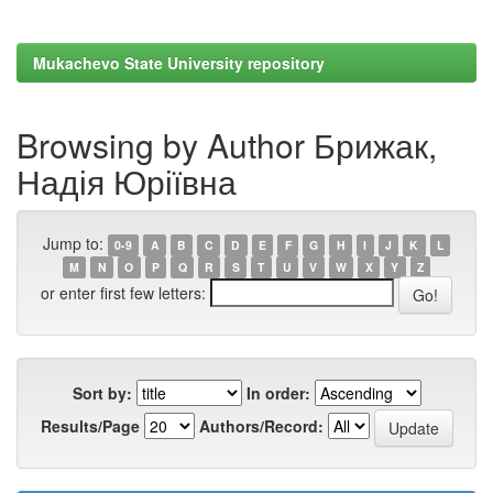
Mukachevo State University repository
Browsing by Author Брижак,
Надія Юріївна
Jump to:
0-9
A
B
C
D
E
F
G
H
I
J
K
L
M
N
O
P
Q
R
S
T
U
V
W
X
Y
Z
or enter first few letters:
Sort by:
In order:
Results/Page
Authors/Record: