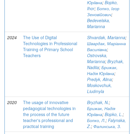
Юріївна
;
Bopko,
Ihor
;
Бопко, Ігор
Зеновійович
;
Bedevelska,
Marianna
2024
The Use of Digital
Shvardak, Marianna
;
Technologies in Professional
Швардак, Маріанна
Training of Primary School
Василівна
;
Teachers
Ostrovska,
Marianna
;
Bryzhak,
Nadiia
;
Брижак,
Надія Юріївна
;
Predyk, Alina
;
Moskovchuk,
Liudmyla
2020
The usage of innovative
Bryzhak, N.
;
pedagogical technologies in
Брижак, Надія
the process of the future
Юріївна
;
Bopko, L.
;
teacher's professional and
Бопко, Л.
;
Falynska,
practical training
Z.
;
Фалинська, З.