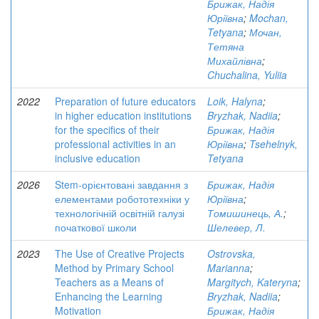
Брижак, Надія
Юріївна
;
Mochan,
Tetyana
;
Мочан,
Тетяна
Михайлівна
;
Chuchalina, Yuliia
2022
Preparation of future educators
Loik, Halyna
;
in higher education institutions
Bryzhak, Nadiia
;
for the specifics of their
Брижак, Надія
professional activities in an
Юріївна
;
Tsehelnyk,
inclusive education
Tetyana
2026
Stem-орієнтовані завдання з
Брижак, Надія
елементами робототехніки у
Юріївна
;
технологічній освітній галузі
Томишинець, А.
;
початкової школи
Шелевер, Л.
2023
The Use of Creative Projects
Ostrovska,
Method by Primary School
Marianna
;
Teachers as a Means of
Margitych, Kateryna
;
Enhancing the Learning
Bryzhak, Nadiia
;
Motivation
Брижак, Надія