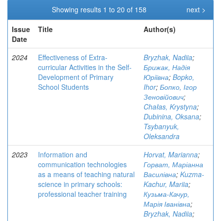
Showing results 1 to 20 of 158
next >
Issue
Title
Author(s)
Date
2024
Effectiveness of Extra-
Bryzhak, Nadiia
;
curricular Activities in the Self-
Брижак, Надія
Development of Primary
Юріївна
;
Bopko,
School Students
Ihor
;
Бопко, Ігор
Зеновійович
;
Chałas, Krystyna
;
Dubinina, Oksana
;
Tsybanyuk,
Oleksandra
2023
Information and
Horvat, Marianna
;
communication technologies
Горват, Маріанна
as a means of teaching natural
Василівна
;
Kuzma-
science in primary schools:
Kachur, Mariia
;
professional teacher training
Кузьма-Качур,
Марія Іванівна
;
Bryzhak, Nadiia
;